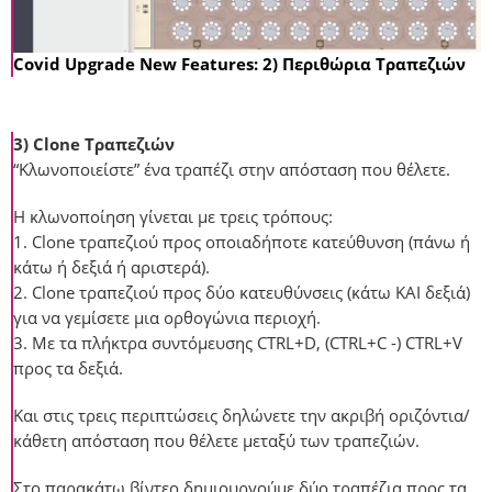
Covid Upgrade New Features: 2) Περιθώρια Τραπεζιών
3) Clone Τραπεζιών
“Kλωνοποιείστε” ένα τραπέζι στην απόσταση που θέλετε.
Η κλωνοποίηση γίνεται με τρεις τρόπους:
1. Clone τραπεζιού προς οποιαδήποτε κατεύθυνση (πάνω ή
κάτω ή δεξιά ή αριστερά).
2. Clone τραπεζιού προς δύο κατευθύνσεις (κάτω ΚΑΙ δεξιά)
για να γεμίσετε μια ορθογώνια περιοχή.
3. Με τα πλήκτρα συντόμευσης CTRL+D, (CTRL+C -) CTRL+V
προς τα δεξιά.
Και στις τρεις περιπτώσεις δηλώνετε την ακριβή οριζόντια/
κάθετη απόσταση που θέλετε μεταξύ των τραπεζιών.
Στο παρακάτω βίντεο δημιουργούμε δύο τραπέζια προς τα