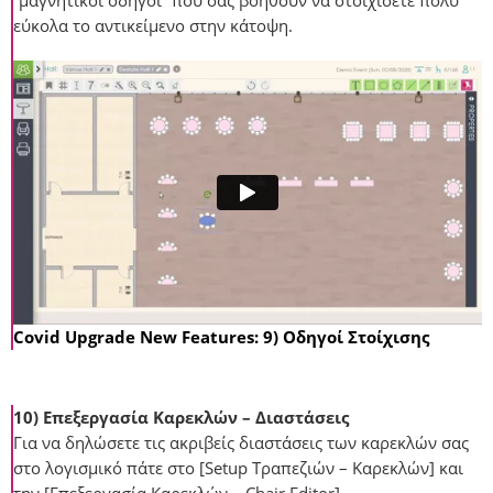
“μαγνητικοί οδηγοί” που σας βοηθούν να στοιχίσετε πολύ
εύκολα το αντικείμενο στην κάτοψη.
Covid Upgrade New Features: 9) Οδηγοί Στοίχισης
10) Επεξεργασία Καρεκλών – Διαστάσεις
Για να δηλώσετε τις ακριβείς διαστάσεις των καρεκλών σας
στο λογισμικό πάτε στο [Setup Τραπεζιών – Καρεκλών] και
την [Επεξεργασία Καρεκλών – Chair Editor].